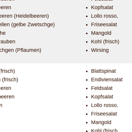
eren
Kopfsalat
eeren (Heidelbeeren)
Lollo rosso,
ellen (gelbe Zwetschge)
Friseesalat
che
Mangold
rauben
Kohl (frisch)
chgen (Pflaumen)
Wirsing
(frisch)
Blattspinat
 (frisch)
Endiviensalat
eren
Feldsalat
eeren
Kopfsalat
en
Lollo rosso,
Friseesalat
Mangold
Kohl (frisch