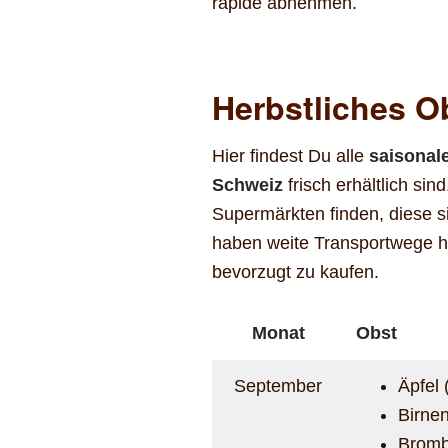
rapide abnehmen.
Herbstliches O
Hier findest Du alle
saisonale
Schweiz
frisch erhältlich si
Supermärkten finden, diese s
haben weite Transportwege hi
bevorzugt zu kaufen.
Monat
Obst
September
Äpfel 
Birnen
Bromb