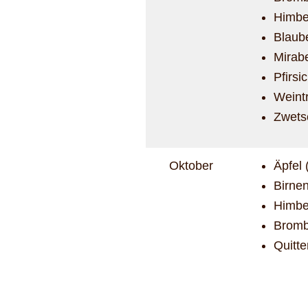
Himbe
Blaub
Mirab
Pfirsi
Weint
Zwets
Oktober
Äpfel 
Birnen
Himbe
Bromb
Quitt